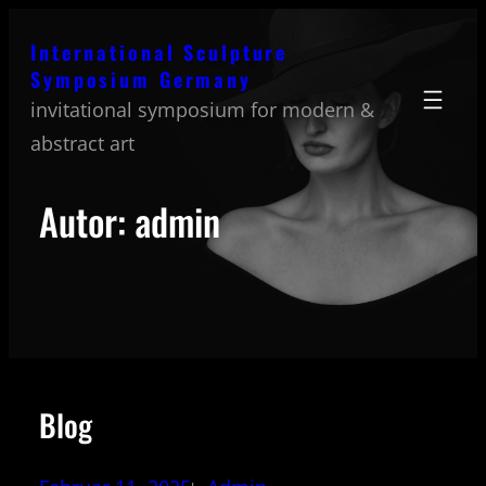
Direkt
International Sculpture
zum
Symposium Germany
Inhalt
invitational symposium for modern &
wechseln
abstract art
Autor:
admin
Blog