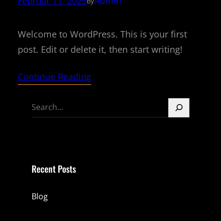
Februar 11, 2025
Admin
by
Welcome to WordPress. This is your first
post. Edit or delete it, then start writing!
Continue Reading
S
e
a
r
c
Recent Posts
h
Blog